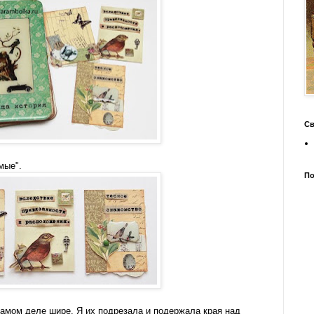
Св
мые".
По
 самом деле шире. Я их подрезала и подержала края над