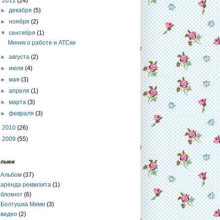
▼
2011
(24)
►
декабря
(5)
►
ноября
(2)
▼
сентября
(1)
Миник о работе и АТСки
►
августа
(2)
►
июля
(4)
►
мая
(3)
►
апреля
(1)
►
марта
(3)
►
февраля
(3)
►
2010
(26)
►
2009
(55)
рлыки
Альбом
(37)
аренда реквизита
(1)
блокнот
(6)
Болтушка Мими
(3)
видео
(2)