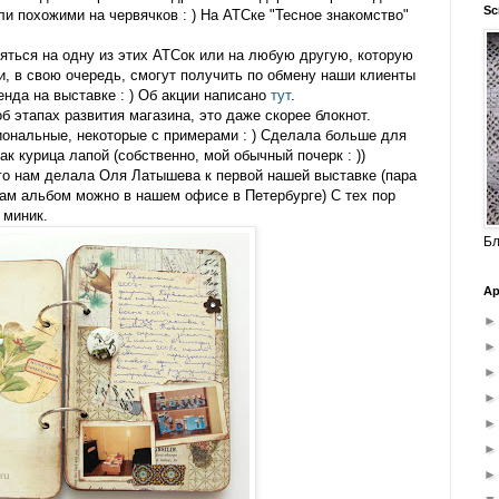
Sc
ли похожими на червячков : ) На АТСке "Тесное знакомство"
яться на одну из этих АТСок или на любую другую, которую
и, в свою очередь, смогут получить по обмену наши клиенты
енда на выставке : ) Об акции написано
тут
.
об этапах развития магазина, это даже скорее блокнот.
иональные, некоторые с примерами : ) Сделала больше для
ак курица лапой (собственно, мой обычный почерк : ))
его нам делала Оля Латышева к первой нашей выставке (пара
сам альбом можно в нашем офисе в Петербурге) С тех пор
 миник.
Бл
Ар