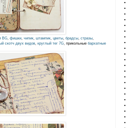
и BG
,
фишки
,
чипик
,
штампик
,
цветы
,
брадсы
,
стразы
,
й скотч двух видов
,
круглый тег 7G
, прикольные
бархатные