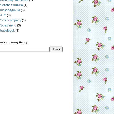
стена вдохновения
(1)
Чековая книжка
(1)
шоколадница
(5)
ATC
(8)
Scrapcompany
(1)
Scrapfriend
(3)
travelbook
(1)
иск по этому блогу