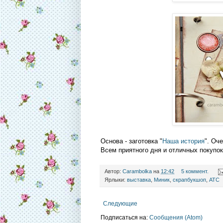
Основа - заготовка "
Наша история
". Оч
Всем приятного дня и отличных покупок
Автор:
Carambolka
на
12:42
5 коммент.
Ярлыки:
выставка
,
Миник
,
скрапбукшоп
,
ATC
Следующие
Подписаться на:
Сообщения (Atom)