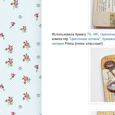
Использовала бумагу
7G
,
MF
,
скрепочк
компостер "
Цветочная поляна
",
бумажны
натирки
Prima (очень классные!).