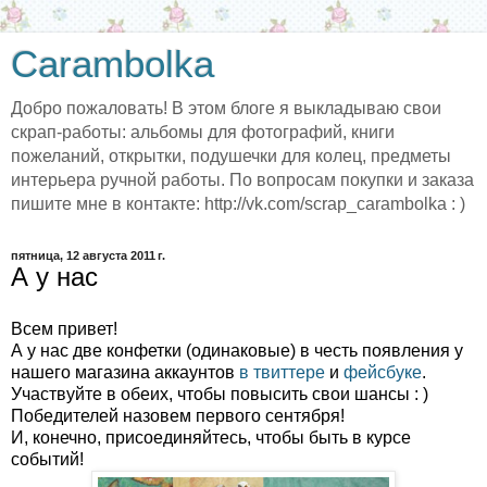
Carambolka
Добро пожаловать! В этом блоге я выкладываю свои
скрап-работы: альбомы для фотографий, книги
пожеланий, открытки, подушечки для колец, предметы
интерьера ручной работы. По вопросам покупки и заказа
пишите мне в контакте: http://vk.com/scrap_carambolka : )
пятница, 12 августа 2011 г.
А у нас
Всем привет!
А у нас две конфетки (одинаковые) в честь появления у
нашего магазина аккаунтов
в твиттере
и
фейсбуке
.
Участвуйте в обеих, чтобы повысить свои шансы : )
Победителей назовем первого сентября!
И, конечно, присоединяйтесь, чтобы быть в курсе
событий!