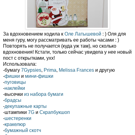
За вдохновением ходила к
Оле Латышевой
: ) Оля для
меня гуру, могу рассматривать ее работы часами : )
Повторять не получается (куда уж там), но сколько
вдохновения! Кстати, только сейчас увидела у нее новый
пост с открытками, ухх!
Использовала:
-бумагу
7Gypsies
,
Prima
,
Melissa Frances
и другую
-
фишки
и
мини-фишки
-
пуговицы
-
наклейки
-высечки
из набора бумаги
-
брадсы
-
декупажные карты
-штампики
7G
и
Скрапбукшоп
-
шестеренки
-
кракелюр
-
бумажный скотч