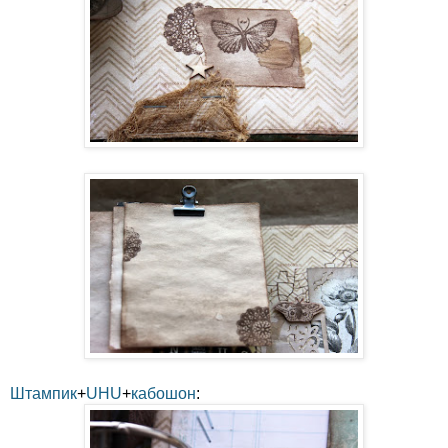
Штампик
+
UHU
+
кабошон
: