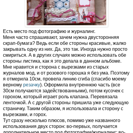
Есть место под фотографию и журналинг.
Меня часто спрашивают, зачем нужна двусторонняя
скрап-бумага? Ведь если обе стороны красивые, жалко
закрывать одну из них. Да, это так. Иногда нужно просто
смириться. А в других случаях можно использовать обе
стороны листика, как я это делала в данном альбоме.
Мне нравится и сторона с вырезками из старых
журналов мод, и от розового горошка я без ума. Поэтому
я отмерила 10см, провела линию сгиба (спасибо моему
верному
резачку
). Оформила внутреннюю часть (все
30см получаются задействованными), потом кусочек с
горохом, который играет роль клапана. Перевязала
ленточкой. А с другой стороны пришила уже следующую
страничку. Таким образом, я использовала и сторону с
вырезками, и горох.
Тут сразу несколько плюсов, помимо уже названного
использования двух сторон: во-первых, получается
дополнительное место под фотографии/журналинг; во-