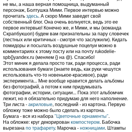
не мы, а наша верная помощница, выдуманный
персонаж, Болтушка Мими. Первое интервью можно
прочитать
здесь
. А скоро Мими заведет свой
собственный блог. Она очень волнуется, ведь это ее
первое интервью! Конечно же, и Мими, и мы (команда
Скрапбукшоп) будем вам признательны за пару словечек
(лестных или критичных - смотря что заслужили). Кидать
помидоры и посылать воздушные поцелуи можно в
комментариях к этому посту или на почту rukodelie-
spb{}yandex.ru (меняем {} на @). Спасибо!
Этот миник я делала просто так, ради процесса, ради
использования бумаги (знаете ведь, как руки чешутся
использовать что-то новенькое-красивое), ради
эксперимента... Мне вообще нравится делать альбомы
без фотографий, а потом к ним придумывать
фотографии, истории, ситуации... Пока этот альбомчик
лежит, но я обязательно придумаю для него наполнение.
Три листа -
акриловые
, последний - из картона. Первую
обложку тоже можно было сделать из картона.
Бумага - вся из набора
"Цветочные орнаменты"
.
На обложке: круг декорирован
компостером
. Бабочка
вырезана
по трафарету
. Марочка -
ножницами
. Штампы