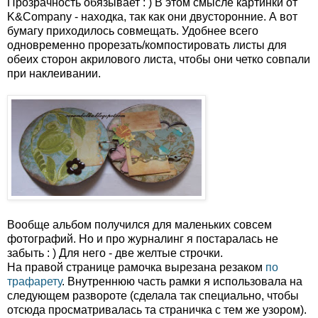
Прозрачность обязывает : ) В этом смысле картинки от
K&Company - находка, так как они двусторонние. А вот
бумагу приходилось совмещать. Удобнее всего
одновременно прорезать/компостировать листы для
обеих сторон акрилового листа, чтобы они четко совпали
при наклеивании.
Вообще альбом получился для маленьких совсем
фотографий. Но и про журналинг я постаралась не
забыть : ) Для него - две желтые строчки.
На правой странице рамочка вырезана резаком
по
трафарету
. Внутреннюю часть рамки я использовала на
следующем развороте (сделала так специально, чтобы
отсюда просматривалась та страничка с тем же узором).