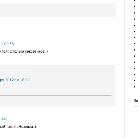
 в 08:55
лся! Столько секретиков:))
ря 2012 г. в 18:32
По
9:44
я! Такой сНежный :)