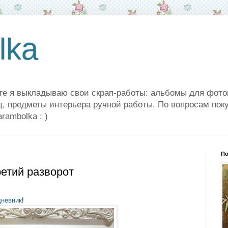
lka
ге я выкладываю свои скрап-работы: альбомы для фото
ц, предметы интерьера ручной работы. По вопросам поку
arambolka : )
По
етий разворот
дневник
!