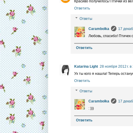
Красиво получилось! Птички из в
Ответить
Ответы
Carambolka
17 декаб
Любовь, спасибо! Птичек 
Ответить
Katarina Light
28 ноября 2012 г. в
Ух ты кого я нашла! Теперь остану
Ответить
Ответы
Carambolka
17 декаб
: )))
Ответить