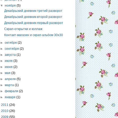
▼
ноября
(5)
Декабрьский дневник-третий разворот
Декабрьский дневник-второй разворот
Декабрьский дневник-первый разворот
Скрап-открытки и коллаж
Контакт-магазин и скрап-альбом 30х30
►
октября
(2)
►
сентября
(2)
►
августа
(1)
►
июля
(3)
►
июня
(2)
►
мая
(3)
►
апреля
(5)
►
марта
(1)
►
февраля
(2)
►
января
(1)
►
2011
(24)
►
2010
(26)
►
2009
(55)