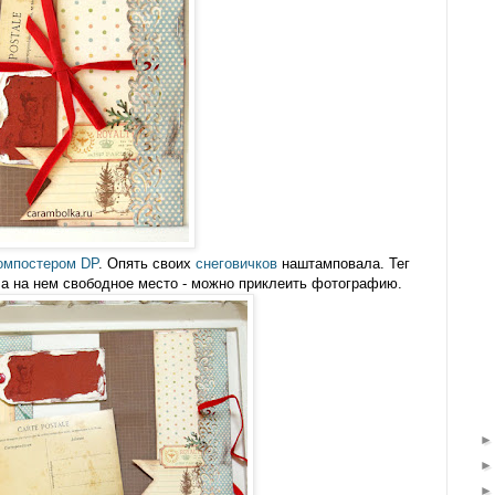
омпостером DP
. Опять своих
снеговичков
наштамповала. Тег
ла на нем свободное место - можно приклеить фотографию.