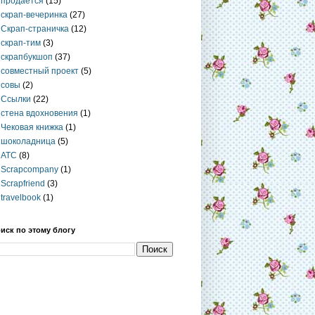
продается
(15)
скрап-вечеринка
(27)
Скрап-страничка
(12)
скрап-тим
(3)
скрапбукшоп
(37)
совместный проект
(5)
совы
(2)
Ссылки
(22)
стена вдохновения
(1)
Чековая книжка
(1)
шоколадница
(5)
ATC
(8)
Scrapcompany
(1)
Scrapfriend
(3)
travelbook
(1)
иск по этому блогу