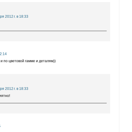
ря 2012 г. в 18:33
12:14
и по цветовой гамме и деталям))
ря 2012 г. в 18:33
иятно!
5