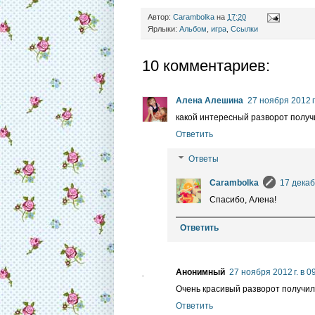
Автор:
Carambolka
на
17:20
Ярлыки:
Альбом
,
игра
,
Ссылки
10 комментариев:
Алена Алешина
27 ноября 2012 г.
какой интересный разворот получи
Ответить
Ответы
Carambolka
17 декаб
Спасибо, Алена!
Ответить
Анонимный
27 ноября 2012 г. в 0
Очень красивый разворот получилс
Ответить