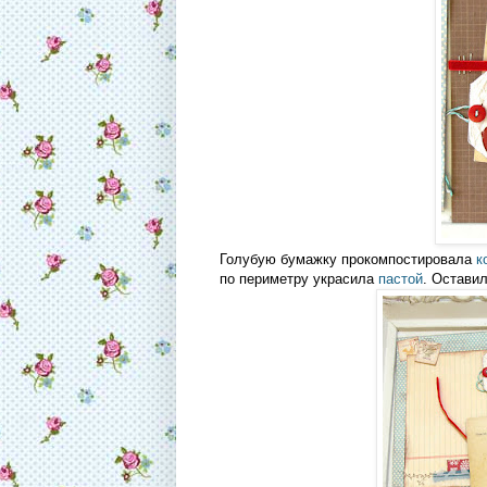
Голубую бумажку прокомпостировала
к
по периметру украсила
пастой
. Остави