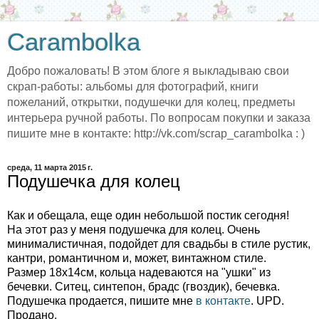
Carambolka
Добро пожаловать! В этом блоге я выкладываю свои
скрап-работы: альбомы для фотографий, книги
пожеланий, открытки, подушечки для колец, предметы
интерьера ручной работы. По вопросам покупки и заказа
пишите мне в контакте: http://vk.com/scrap_carambolka : )
среда, 11 марта 2015 г.
Подушечка для колец
Как и обещала, еще один небольшой постик сегодня!
На этот раз у меня подушечка для колец. Очень
минималистичная, подойдет для свадьбы в стиле рустик,
кантри, романтичном и, может, винтажном стиле.
Размер 18х14см, кольца надеваются на "ушки" из
бечевки. Ситец, синтепон, брадс (гвоздик), бечевка.
Подушечка продается, пишите мне
в контакте
. UPD.
Продано.